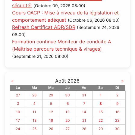
sécurité)
(Octobre 09, 2026 08:00)
Cours OACP : Mise à niveau de la législation et
comportement adéquat
(Octobre 06, 2026 08:00)
Refresh Certificat ADR/SDR
(Septembre 24, 2026
08:00)
Formation continue Moniteur de conduite A
(Maîtrise parcours technique & virages)
(Septembre 21, 2026 08:00)
«
Août 2026
»
Lu
Ma
Me
Je
Ve
Sa
Di
27
28
29
30
31
1
2
3
4
5
6
7
8
9
10
11
12
13
14
15
16
17
18
19
20
21
22
23
24
25
26
27
28
29
30