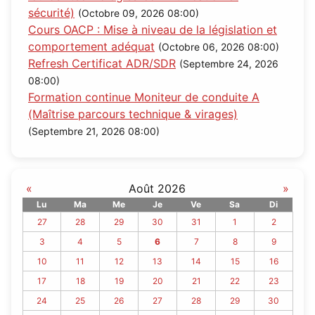
sécurité)
(Octobre 09, 2026 08:00)
Cours OACP : Mise à niveau de la législation et
comportement adéquat
(Octobre 06, 2026 08:00)
Refresh Certificat ADR/SDR
(Septembre 24, 2026
08:00)
Formation continue Moniteur de conduite A
(Maîtrise parcours technique & virages)
(Septembre 21, 2026 08:00)
«
Août 2026
»
Lu
Ma
Me
Je
Ve
Sa
Di
27
28
29
30
31
1
2
3
4
5
6
7
8
9
10
11
12
13
14
15
16
17
18
19
20
21
22
23
24
25
26
27
28
29
30