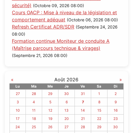
sécurité)
(Octobre 09, 2026 08:00)
Cours OACP : Mise à niveau de la législation et
comportement adéquat
(Octobre 06, 2026 08:00)
Refresh Certificat ADR/SDR
(Septembre 24, 2026
08:00)
Formation continue Moniteur de conduite A
(Maîtrise parcours technique & virages)
(Septembre 21, 2026 08:00)
«
Août 2026
»
Lu
Ma
Me
Je
Ve
Sa
Di
27
28
29
30
31
1
2
3
4
5
6
7
8
9
10
11
12
13
14
15
16
17
18
19
20
21
22
23
24
25
26
27
28
29
30