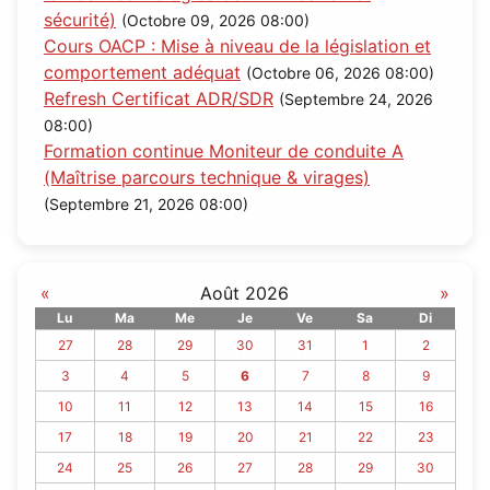
sécurité)
(Octobre 09, 2026 08:00)
Cours OACP : Mise à niveau de la législation et
comportement adéquat
(Octobre 06, 2026 08:00)
Refresh Certificat ADR/SDR
(Septembre 24, 2026
08:00)
Formation continue Moniteur de conduite A
(Maîtrise parcours technique & virages)
(Septembre 21, 2026 08:00)
«
Août 2026
»
Lu
Ma
Me
Je
Ve
Sa
Di
27
28
29
30
31
1
2
3
4
5
6
7
8
9
10
11
12
13
14
15
16
17
18
19
20
21
22
23
24
25
26
27
28
29
30