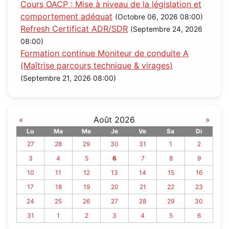
Cours OACP : Mise à niveau de la législation et
comportement adéquat
(Octobre 06, 2026 08:00)
Refresh Certificat ADR/SDR
(Septembre 24, 2026
08:00)
Formation continue Moniteur de conduite A
(Maîtrise parcours technique & virages)
(Septembre 21, 2026 08:00)
«
Août 2026
»
Lu
Ma
Me
Je
Ve
Sa
Di
27
28
29
30
31
1
2
3
4
5
6
7
8
9
10
11
12
13
14
15
16
17
18
19
20
21
22
23
24
25
26
27
28
29
30
31
1
2
3
4
5
6